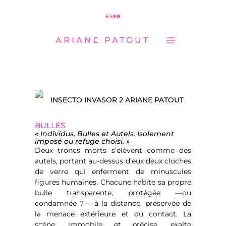
MAIN
Aller
ES
FR
MENU
au
ARIANE PATOUT
contenu
BULLES
«
Individus, Bulles et Autels. Isolement
imposé ou refuge choisi. »
Deux troncs morts s’élèvent comme des
autels, portant au-dessus d’eux deux cloches
de verre qui enferment de minuscules
figures humaines. Chacune habite sa propre
bulle transparente, protégée —ou
condamnée ?— à la distance, préservée de
la menace extérieure et du contact. La
scène, immobile et précise, exalte