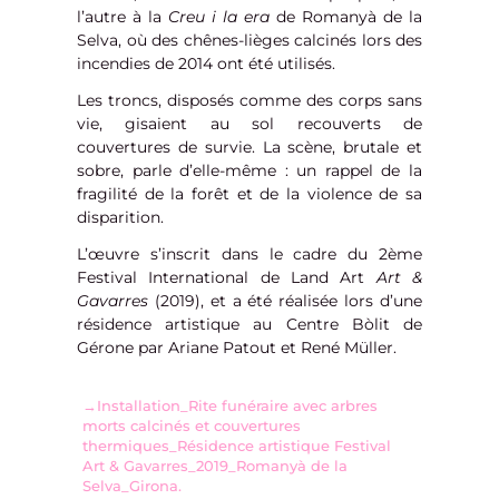
l’autre à la
Creu i la era
de Romanyà de la
Selva, où des chênes-lièges calcinés lors des
incendies de 2014 ont été utilisés.
Les troncs, disposés comme des corps sans
vie, gisaient au sol recouverts de
couvertures de survie. La scène, brutale et
sobre, parle d’elle-même : un rappel de la
fragilité de la forêt et de la violence de sa
disparition.
L’œuvre s’inscrit dans le cadre du 2ème
Festival International de Land Art
Art &
Gavarres
(2019), et a été réalisée lors d’une
résidence artistique au Centre Bòlit de
Gérone par Ariane Patout et René Müller.
→Installation_Rite funéraire avec arbres
morts calcinés et couvertures
thermiques_Résidence artistique Festival
Art & Gavarres_2019_Romanyà de la
Selva_Girona.