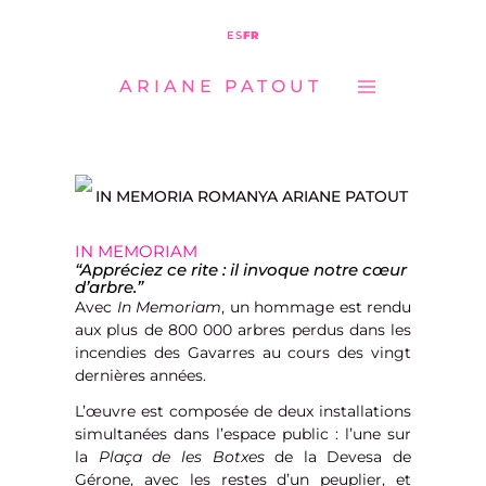
MAIN
Aller
ES
FR
MENU
au
ARIANE PATOUT
contenu
IN MEMORIAM
“
Appréciez ce rite : il invoque notre cœur
d’arbre.
”
Avec
In Memoriam
, un hommage est rendu
aux plus de 800 000 arbres perdus dans les
incendies des Gavarres au cours des vingt
dernières années.
L’œuvre est composée de deux installations
simultanées dans l’espace public : l’une sur
la
Plaça de les Botxes
de la Devesa de
Gérone, avec les restes d’un peuplier, et