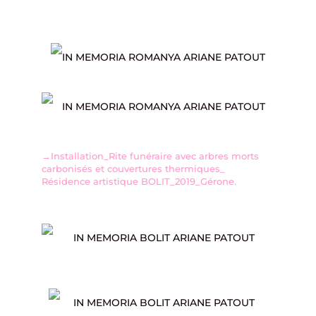
→Installation_Rite funéraire avec arbres morts
carbonisés et couvertures thermiques_
Résidence artistique BOLIT_2019_Gérone.