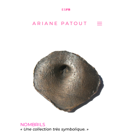
MAIN
Aller
ES
FR
MENU
au
ARIANE PATOUT
contenu
NOMBRILS
« Une collection très symbolique. »