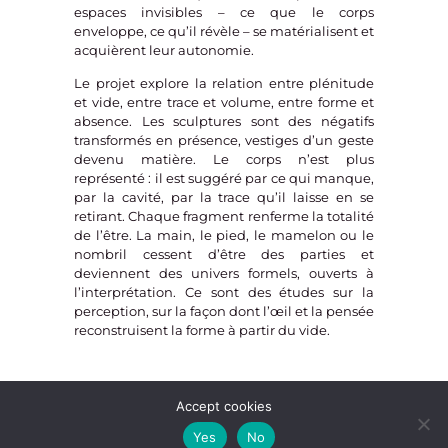
espaces invisibles – ce que le corps
enveloppe, ce qu’il révèle – se matérialisent et
acquièrent leur autonomie.
Le projet explore la relation entre plénitude
et vide, entre trace et volume, entre forme et
absence.
Les sculptures sont des négatifs
transformés en présence, vestiges d’un geste
devenu matière.
Le corps n’est plus
représenté : il est suggéré par ce qui manque,
par la cavité, par la trace qu’il laisse en se
retirant.
Chaque fragment renferme la totalité
de l’être.
La main, le pied, le mamelon ou le
nombril cessent d’être des parties et
deviennent des univers formels, ouverts à
l’interprétation.
Ce sont des études sur la
perception, sur la façon dont l’œil et la pensée
reconstruisent la forme à partir du vide.
Accept cookies
© 2025 Ariane Patout — All rights reserved
Yes
No
Cookie Policy
|
Terms and Privacy