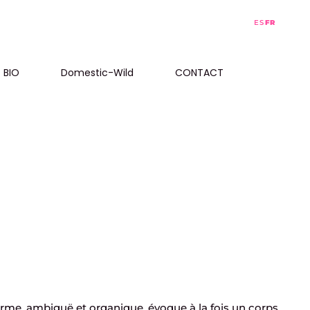
ES
FR
BIO
Domestic-Wild
CONTACT
 forme, ambiguë et organique, évoque à la fois un corps