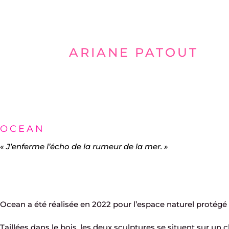
Aller
au
ARIANE PATOUT
contenu
OCEAN
« J’enferme l’écho de la rumeur de la mer. »
Ocean a été réalisée en 2022 pour l’espace naturel protégé d
Taillées dans le bois, les deux sculptures se situent sur un