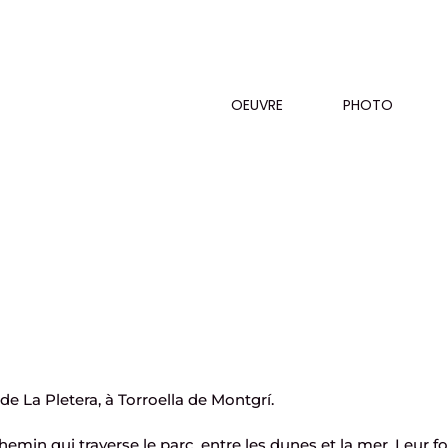
OEUVRE
PHOTO
e La Pletera, à Torroella de Montgrí.
 chemin qui traverse le parc, entre les dunes et la mer. Leur