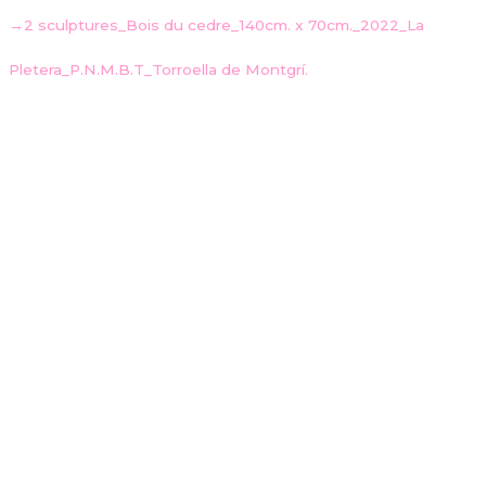
→2 sculptures_Bois du cedre_140cm. x 70cm._2022_La
Pletera_P.N.M.B.T_Torroella de Montgrí.