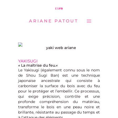
MAIN
Aller
ES
FR
MENU
au
ARIANE PATOUT
contenu
YAKISUGI
«
La maîtrise du feu.
«
Le Yakisugi (également connu sous le nom
de Shou Sugi Ban) est une technique
japonaise ancestrale qui consiste à
carboniser la surface du bois avec du feu
pour le protéger et l’embellir. Ce processus,
qui exige précision, contrôle et une
profonde compréhension du matériau,
transforme le bois en une peau noire et
brillante, résistante au passage du temps et
à l’attaque des éléments.