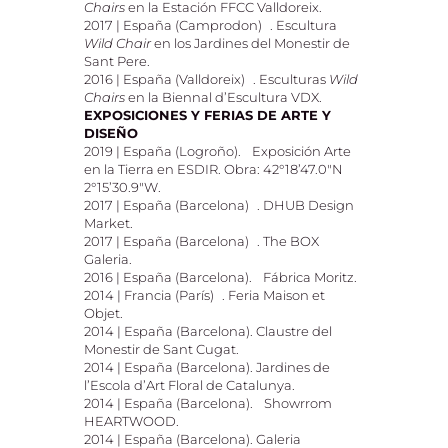
Chairs
en la Estación FFCC Valldoreix.
2017 | España (Camprodon) . Escultura
Wild Chair
en los Jardines del Monestir de
Sant Pere.
2016 | España (Valldoreix) . Esculturas
Wild
Chairs
en la Biennal d’Escultura VDX.
EXPOSICIONES Y FERIAS DE ARTE Y
DISEÑO
2019 | España (Logroño). Exposición Arte
en la Tierra en ESDIR. Obra: 42°18’47.0″N
2°15’30.9″W.
2017 | España (Barcelona) . DHUB Design
Market.
2017 | España (Barcelona) . The BOX
Galeria.
2016 | España (Barcelona). Fábrica Moritz.
2014 | Francia (París) . Feria Maison et
Objet.
2014 | España (Barcelona). Claustre del
Monestir de Sant Cugat.
2014 | España (Barcelona). Jardines de
l’Escola d’Art Floral de Catalunya.
2014 | España (Barcelona). Showrrom
HEARTWOOD.
2014 | España (Barcelona). Galeria