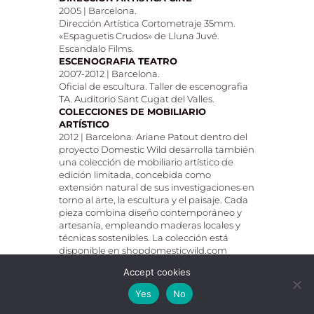
2005 | Barcelona.
Dirección Artística Cortometraje 35mm.
«Espaguetis Crudos» de Lluna Juvé.
Escandalo Films.
ESCENOGRAFIA TEATRO
2007-2012 | Barcelona.
Oficial de escultura. Taller de escenografia
TA. Auditorio Sant Cugat del Valles.
COLECCIONES DE MOBILIARIO
ARTÍSTICO
2012 | Barcelona. Ariane Patout dentro del
proyecto Domestic Wild desarrolla también
una colección de mobiliario artístico de
edición limitada, concebida como
extensión natural de sus investigaciones en
torno al arte, la escultura y el paisaje. Cada
pieza combina diseño contemporáneo y
artesanía, empleando maderas locales y
técnicas sostenibles. La colección está
disponible en shopdomesticwild.com
Accept cookies
© 2025 Ariane Patout — All rights reserved
Yes
No
Cookie Policy
|
Terms and Privacy