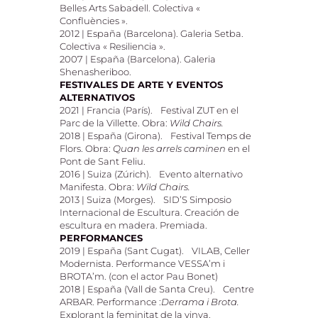
Belles Arts Sabadell. Colectiva «
Confluències ».
2012 | España (Barcelona). Galeria Setba.
Colectiva « Resiliencia ».
2007 | España (Barcelona). Galeria
Shenasheriboo.
FESTIVALES DE ARTE Y EVENTOS
ALTERNATIVOS
2021 | Francia (París). Festival ZUT en el
Parc de la Villette. Obra:
Wild Chairs.
2018 | España (Girona). Festival Temps de
Flors. Obra:
Quan les arrels caminen
en el
Pont de Sant Feliu.
2016 | Suiza (Zúrich). Evento alternativo
Manifesta. Obra:
Wild Chairs.
2013 | Suiza (Morges). SID’S Simposio
Internacional de Escultura. Creación de
escultura en madera. Premiada.
PERFORMANCES
2019 | España (Sant Cugat). VILAB, Celler
Modernista. Performance VESSA’m i
BROTA’m. (con el actor Pau Bonet)
2018 | España (Vall de Santa Creu). Centre
ARBAR. Performance :
Derrama i Brota.
Explorant la feminitat de la vinya.