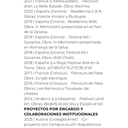
2021 | Francia (Chateauvillain). Parcours
d’art La Belle Balade. Obra:
Racines.
2020 | España (Farrera) . Residencia C.A.N.
Obras:
Insecte Invasor
y
Burbujas.
2019 | España (Girona) Residencia Bòlit.
Obra:
In Memoriam
presentada en el Parc
de la Devesa.
2019 | España (Girona) . Festival Art i
Gavarres. Obra:
In Memoriam
presentada
en Romanyà de la Selva.
2018 | España (Girona). Festival Art i
Gavarres. Obra:
Wild Chairs.
2018 | España (La Rioja) Festival Arte en la
Tierra. Obra:
42°18’47.0″N 2°15’30.9″W.
2017 | Francia (Crévoux). Parcours de Fées.
Obra:
Jungle électrique.
2016 | Francia (Crévoux). Parcours de Fées:
Obras:
Les Rameurs
y
Troupeau de
chaises.
2014 | Andorra (La Massana). Festival Land
Art. Obras:
Bedolls al cel, Niu
y
Escala al cel.
PROYECTOS POR ENCARGO Y
COLABORACIONES INSTITUCIONALES
2025 | Austria (Grossglockner) . Co-
proyecto con Campus Kuchl. Arquitectura