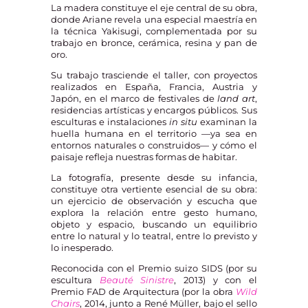
La madera constituye el eje central de su obra,
donde Ariane revela una especial maestría en
la técnica Yakisugi, complementada por su
trabajo en bronce, cerámica, resina y pan de
oro.
Su trabajo trasciende el taller, con proyectos
realizados en España, Francia, Austria y
Japón, en el marco de festivales de
land art
,
residencias artísticas y encargos públicos. Sus
esculturas e instalaciones
in situ
examinan la
huella humana en el territorio —ya sea en
entornos naturales o construidos— y cómo el
paisaje refleja nuestras formas de habitar.
La fotografía, presente desde su infancia,
constituye otra vertiente esencial de su obra:
un ejercicio de observación y escucha que
explora la relación entre gesto humano,
objeto y espacio, buscando un equilibrio
entre lo natural y lo teatral, entre lo previsto y
lo inesperado.
Reconocida con el Premio suizo SIDS (por su
escultura
Beauté Sinistre
, 2013) y con el
Premio FAD de Arquitectura (por la obra
Wild
Chairs
, 2014, junto a René Müller, bajo el sello