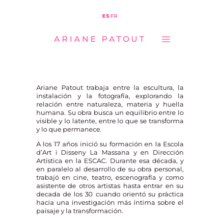
MAIN
Ir
ES
FR
MENU
al
ARIANE PATOUT
contenido
Ariane Patout trabaja entre la escultura, la
instalación y la fotografía, explorando la
relación entre naturaleza, materia y huella
humana. Su obra busca un equilibrio entre lo
visible y lo latente, entre lo que se transforma
y lo que permanece.
A los 17 años inició su formación en la Escola
d’Art i Disseny La Massana y en Dirección
Artística en la ESCAC. Durante esa década, y
en paralelo al desarrollo de su obra personal,
trabajó en cine, teatro, escenografía y como
asistente de otros artistas hasta entrar en su
decada de los 30 cuando orientó su práctica
hacia una investigación más íntima sobre el
paisaje y la transformación.