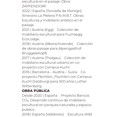
escultural en el paisaje. Obra:
ZAPFENDORF.
2022 | España (Torroella de Montgrí).
Itinerario La Pletera P.N.M.B.T. Obras:
Esculturas y mobiliario artístico en el
paisaje.
2021 | Austria (Egg). Colección de
mobiliario escultural para Fuchsegg
EcoLodge.
2018 | Austria (Alberschwende) . Colección
de obras paisaje para Alpengasthof
BruggeleKopft.
2017 | Austria (Thalgau). Colección de
mobiliario escultural urbano en co-
proyecto con Campus Kuchl.
2016 | Barcelona – Austria – Suiza. Co-
proyecto
Flechten_Fluchten
con Campus
Kuchl (Salzburg) para 500 años Luther
Wittenberg.
OBRA PÚBLICA
Desde 2020 | España . Proyecto Bancos
CO₂. Desarrollo continuo de mobiliario
escultural en parques naturales y espacio
público.
2018 | España (Valldoreix) . Escultura
Wild