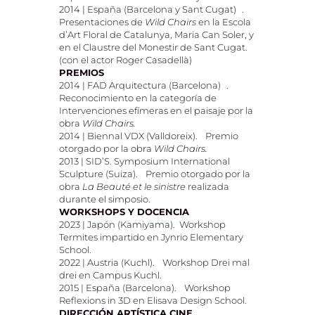
2014 | España (Barcelona y Sant Cugat) .
Presentaciones de
Wild Chairs
en la Escola
d’Art Floral de Catalunya, Maria Can Soler, y
en el Claustre del Monestir de Sant Cugat.
(con el actor Roger Casadellà)
PREMIOS
2014 | FAD Arquitectura (Barcelona) .
Reconocimiento en la categoría de
Intervenciones efímeras en el paisaje por la
obra
Wild Chairs.
2014 | Biennal VDX (Valldoreix). Premio
otorgado por la obra
Wild Chairs.
2013 | SID’S. Symposium International
Sculpture (Suiza). Premio otorgado por la
obra
La Beauté et le sinistre
realizada
durante el simposio.
WORKSHOPS Y DOCENCIA
2023 | Japón (Kamiyama). Workshop
Termites impartido en Jynrio Elementary
School.
2022 | Austria (Kuchl). Workshop Drei mal
drei en Campus Kuchl.
2015 | España (Barcelona). Workshop
Reflexions in 3D en Elisava Design School.
DIRECCIÓN ARTÍSTICA CINE