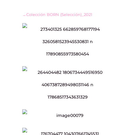
→Colección BORN (Selección)_2021