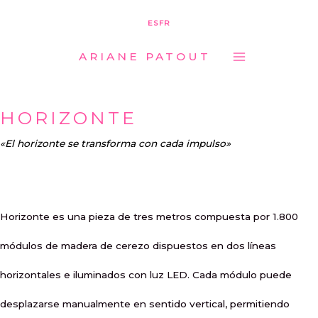
MAIN
Ir
ES
FR
MENU
al
ARIANE PATOUT
contenido
HORIZONTE
«El horizonte se transforma con cada impulso»
Horizonte es una pieza de tres metros compuesta por 1.800
módulos de madera de cerezo dispuestos en dos líneas
horizontales e iluminados con luz LED. Cada módulo puede
desplazarse manualmente en sentido vertical, permitiendo