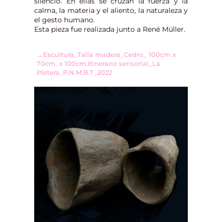
silencio. En ellas se cruzan la fuerza y la
calma, la materia y el aliento, la naturaleza y
el gesto humano.
Esta pieza fue realizada junto a René Müller.
→Escultura_Talla madera_Cedro_ 100cm x
70cm. x 100cm.Itinerario sensorial_La
Pletera_P.N.M.B.T_2022